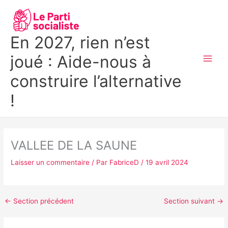
Aller
MAI
au
MEN
contenu
En 2027, rien n’est
joué : Aide-nous à
construire l’alternative
!
VALLEE DE LA SAUNE
Laisser un commentaire
/ Par
FabriceD
/
19 avril 2024
←
Section précédent
Section suivant
→