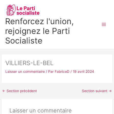
Aller
MAI
au
MEN
contenu
Renforcez l'union,
rejoignez le Parti
Socialiste
VILLIERS-LE-BEL
Laisser un commentaire
/ Par
FabriceD
/
19 avril 2024
←
Section précédent
Section suivant
→
Laisser un commentaire