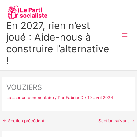
Aller
MAI
au
MEN
contenu
En 2027, rien n’est
joué : Aide-nous à
construire l’alternative
!
VOUZIERS
Laisser un commentaire
/ Par
FabriceD
/
19 avril 2024
←
Section précédent
Section suivant
→