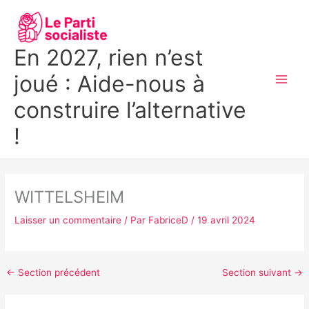
Aller
MAI
au
MEN
contenu
En 2027, rien n’est
joué : Aide-nous à
construire l’alternative
!
WITTELSHEIM
Laisser un commentaire
/ Par
FabriceD
/
19 avril 2024
←
Section précédent
Section suivant
→