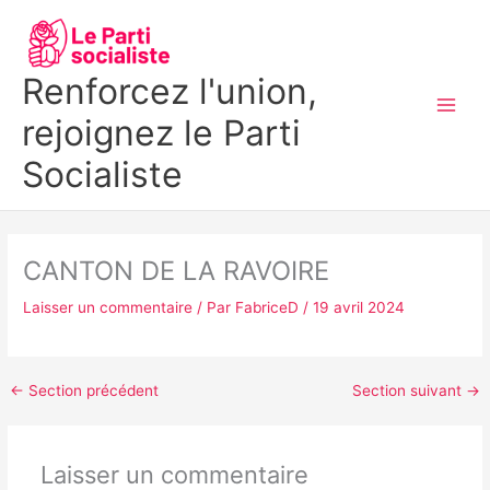
Aller
MAI
au
MEN
contenu
Renforcez l'union,
rejoignez le Parti
Socialiste
CANTON DE LA RAVOIRE
Laisser un commentaire
/ Par
FabriceD
/
19 avril 2024
←
Section précédent
Section suivant
→
Laisser un commentaire