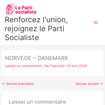
Aller
MAI
au
MEN
contenu
Renforcez l'union,
rejoignez le Parti
Socialiste
NORVEGE – DANEMARK
Laisser un commentaire
/ Par
FabriceD
/
19 avril 2024
←
Section précédent
Section suivant
→
Laisser un commentaire