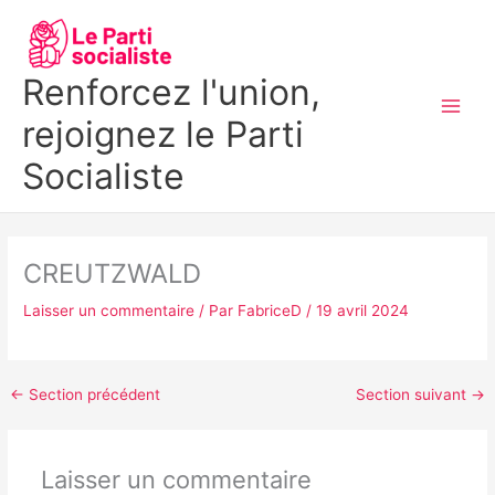
Aller
MAI
au
MEN
contenu
Renforcez l'union,
rejoignez le Parti
Socialiste
CREUTZWALD
Laisser un commentaire
/ Par
FabriceD
/
19 avril 2024
←
Section précédent
Section suivant
→
Laisser un commentaire