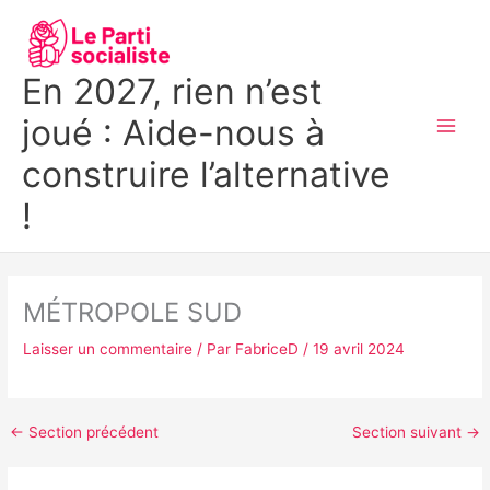
Aller
MAI
au
MEN
contenu
En 2027, rien n’est
joué : Aide-nous à
construire l’alternative
!
MÉTROPOLE SUD
Laisser un commentaire
/ Par
FabriceD
/
19 avril 2024
←
Section précédent
Section suivant
→