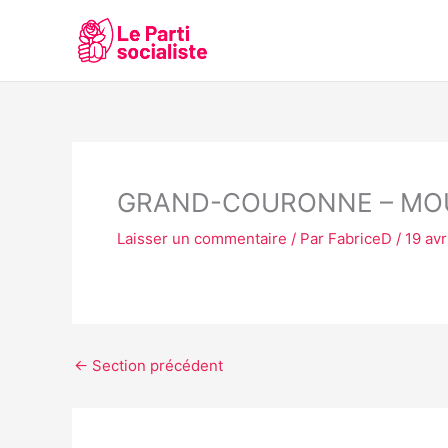
Aller
au
contenu
GRAND-COURONNE – MO
Laisser un commentaire
/ Par
FabriceD
/
19 avr
←
Section précédent