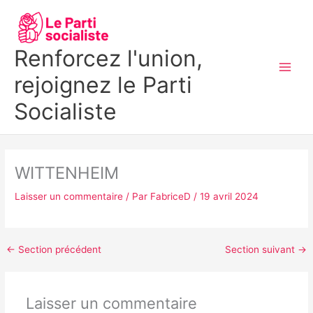
Aller
MAI
au
MEN
contenu
Renforcez l'union,
rejoignez le Parti
Socialiste
WITTENHEIM
Laisser un commentaire
/ Par
FabriceD
/
19 avril 2024
←
Section précédent
Section suivant
→
Laisser un commentaire