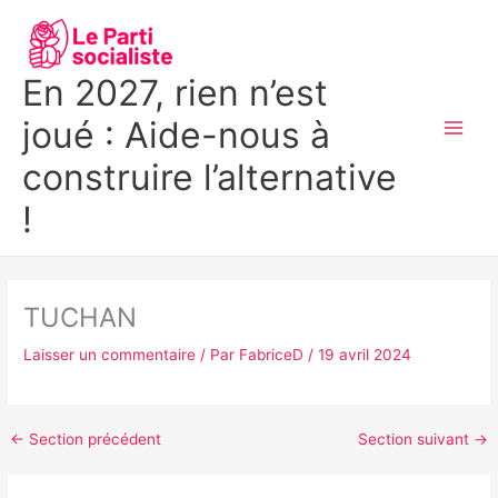
Aller
MAI
au
MEN
contenu
En 2027, rien n’est
joué : Aide-nous à
construire l’alternative
!
TUCHAN
Laisser un commentaire
/ Par
FabriceD
/
19 avril 2024
←
Section précédent
Section suivant
→