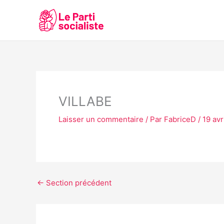
Aller
au
contenu
VILLABE
Laisser un commentaire
/ Par
FabriceD
/
19 avr
←
Section précédent