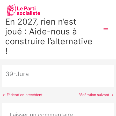
Aller
MAI
au
MEN
contenu
En 2027, rien n’est
joué : Aide-nous à
construire l’alternative
!
39-Jura
←
Fédération précédent
Fédération suivant
→
Laisser un commentaire