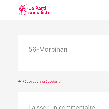
Aller
au
contenu
56-Morbihan
←
Fédération précédent
Laisser un commentaire