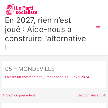
Aller
MAI
au
MEN
contenu
En 2027, rien n’est
joué : Aide-nous à
construire l’alternative
!
05 – MONDEVILLE
Laisser un commentaire
/ Par
FabriceD
/
19 avril 2024
←
Section précédent
Section suivant
→