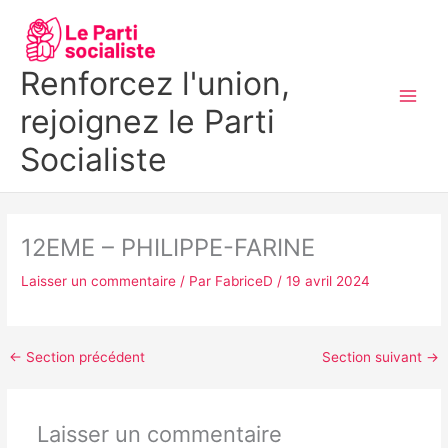
Aller
MAI
au
MEN
contenu
Renforcez l'union,
rejoignez le Parti
Socialiste
12EME – PHILIPPE-FARINE
Laisser un commentaire
/ Par
FabriceD
/
19 avril 2024
←
Section précédent
Section suivant
→
Laisser un commentaire