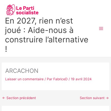
Aller
MAI
au
MEN
contenu
En 2027, rien n’est
joué : Aide-nous à
construire l’alternative
!
ARCACHON
Laisser un commentaire
/ Par
FabriceD
/
19 avril 2024
←
Section précédent
Section suivant
→