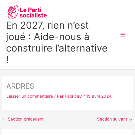
Aller
MAI
au
MEN
contenu
En 2027, rien n’est
joué : Aide-nous à
construire l’alternative
!
ARDRES
Laisser un commentaire
/ Par
FabriceD
/
19 avril 2024
←
Section précédent
Section suivant
→