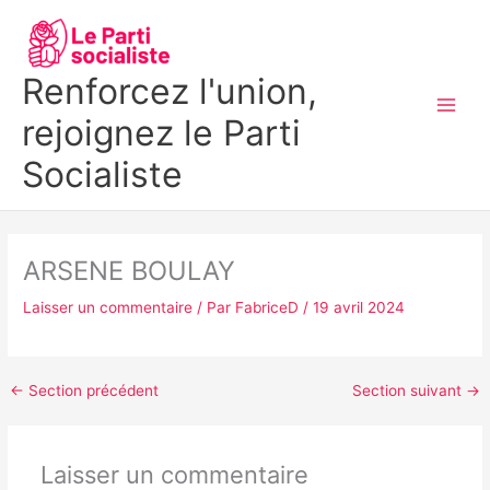
Aller
MAI
au
MEN
contenu
Renforcez l'union,
rejoignez le Parti
Socialiste
ARSENE BOULAY
Laisser un commentaire
/ Par
FabriceD
/
19 avril 2024
←
Section précédent
Section suivant
→
Laisser un commentaire