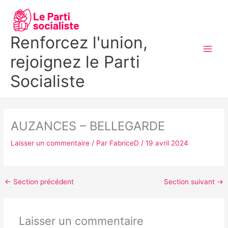
Aller
MAI
au
MEN
contenu
Renforcez l'union,
rejoignez le Parti
Socialiste
AUZANCES – BELLEGARDE
Laisser un commentaire
/ Par
FabriceD
/
19 avril 2024
←
Section précédent
Section suivant
→
Laisser un commentaire