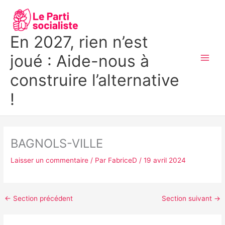
Aller
MAI
au
MEN
contenu
En 2027, rien n’est
joué : Aide-nous à
construire l’alternative
!
BAGNOLS-VILLE
Laisser un commentaire
/ Par
FabriceD
/
19 avril 2024
←
Section précédent
Section suivant
→