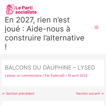
Aller
MAI
au
MEN
contenu
En 2027, rien n’est
joué : Aide-nous à
construire l’alternative
!
BALCONS DU DAUPHINE – LYSED
Laisser un commentaire
/ Par
FabriceD
/
19 avril 2024
←
Section précédent
Section suivant
→