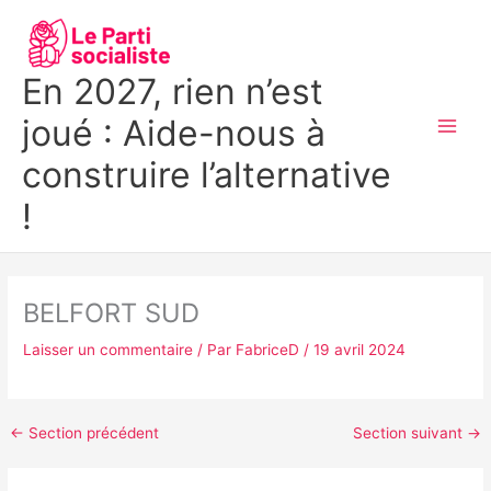
Aller
MAI
au
MEN
contenu
En 2027, rien n’est
joué : Aide-nous à
construire l’alternative
!
BELFORT SUD
Laisser un commentaire
/ Par
FabriceD
/
19 avril 2024
←
Section précédent
Section suivant
→