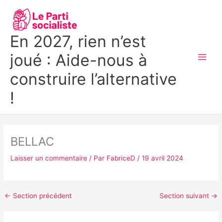
Aller
MAI
au
MEN
contenu
En 2027, rien n’est
joué : Aide-nous à
construire l’alternative
!
BELLAC
Laisser un commentaire
/ Par
FabriceD
/
19 avril 2024
←
Section précédent
Section suivant
→