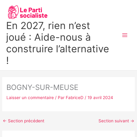
Aller
MAI
au
MEN
contenu
En 2027, rien n’est
joué : Aide-nous à
construire l’alternative
!
BOGNY-SUR-MEUSE
Laisser un commentaire
/ Par
FabriceD
/
19 avril 2024
←
Section précédent
Section suivant
→