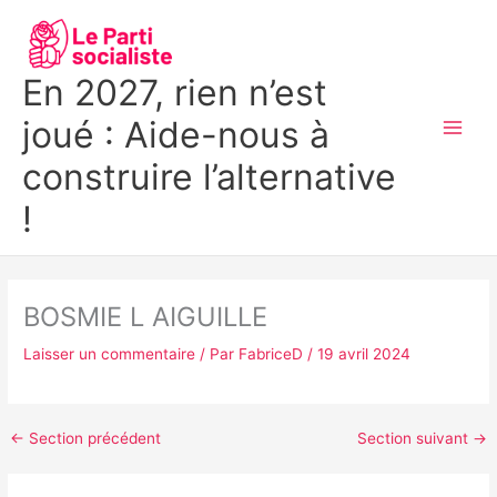
Aller
MAI
au
MEN
contenu
En 2027, rien n’est
joué : Aide-nous à
construire l’alternative
!
BOSMIE L AIGUILLE
Laisser un commentaire
/ Par
FabriceD
/
19 avril 2024
←
Section précédent
Section suivant
→