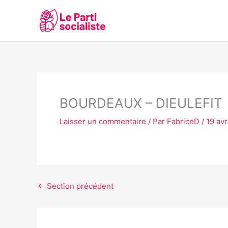
Aller
au
contenu
BOURDEAUX – DIEULEFIT
Laisser un commentaire
/ Par
FabriceD
/
19 avr
←
Section précédent