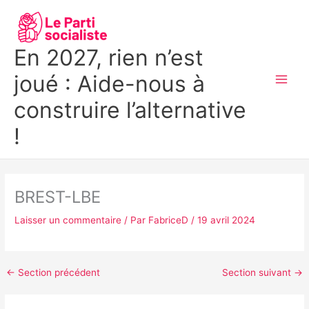
Aller
MAI
au
MEN
contenu
En 2027, rien n’est
joué : Aide-nous à
construire l’alternative
!
BREST-LBE
Laisser un commentaire
/ Par
FabriceD
/
19 avril 2024
←
Section précédent
Section suivant
→