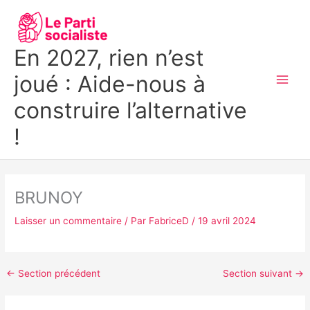
Aller
MAI
au
MEN
contenu
En 2027, rien n’est
joué : Aide-nous à
construire l’alternative
!
BRUNOY
Laisser un commentaire
/ Par
FabriceD
/
19 avril 2024
←
Section précédent
Section suivant
→