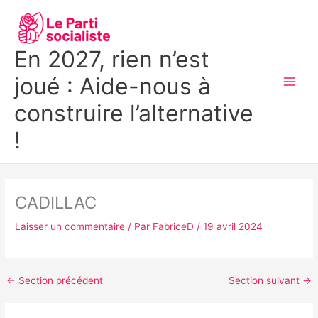
Aller
MAI
au
MEN
contenu
En 2027, rien n’est
joué : Aide-nous à
construire l’alternative
!
CADILLAC
Laisser un commentaire
/ Par
FabriceD
/
19 avril 2024
←
Section précédent
Section suivant
→