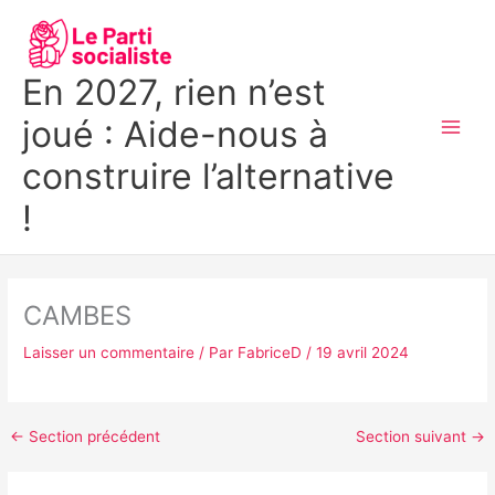
Aller
MAI
au
MEN
contenu
En 2027, rien n’est
joué : Aide-nous à
construire l’alternative
!
CAMBES
Laisser un commentaire
/ Par
FabriceD
/
19 avril 2024
←
Section précédent
Section suivant
→