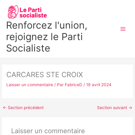
Aller
MAI
au
MEN
contenu
Renforcez l'union,
rejoignez le Parti
Socialiste
CARCARES STE CROIX
Laisser un commentaire
/ Par
FabriceD
/
19 avril 2024
←
Section précédent
Section suivant
→
Laisser un commentaire