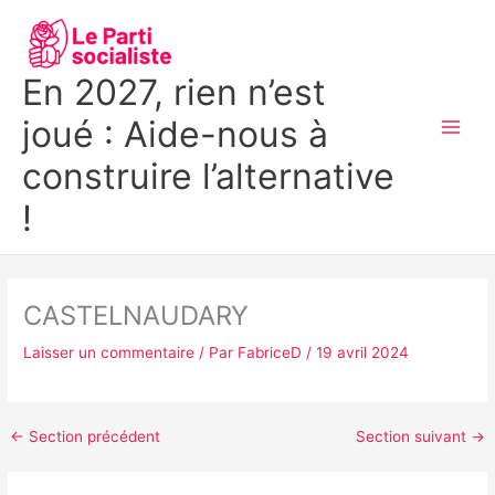
Aller
MAI
au
MEN
contenu
En 2027, rien n’est
joué : Aide-nous à
construire l’alternative
!
CASTELNAUDARY
Laisser un commentaire
/ Par
FabriceD
/
19 avril 2024
←
Section précédent
Section suivant
→