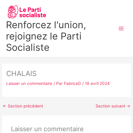
Aller
MAI
au
MEN
contenu
Renforcez l'union,
rejoignez le Parti
Socialiste
CHALAIS
Laisser un commentaire
/ Par
FabriceD
/
19 avril 2024
←
Section précédent
Section suivant
→
Laisser un commentaire