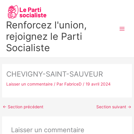
Aller
MAI
au
MEN
contenu
Renforcez l'union,
rejoignez le Parti
Socialiste
CHEVIGNY-SAINT-SAUVEUR
Laisser un commentaire
/ Par
FabriceD
/
19 avril 2024
←
Section précédent
Section suivant
→
Laisser un commentaire