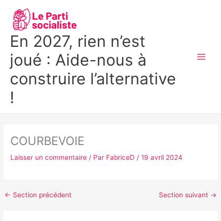
Aller
MAI
au
MEN
contenu
En 2027, rien n’est
joué : Aide-nous à
construire l’alternative
!
COURBEVOIE
Laisser un commentaire
/ Par
FabriceD
/
19 avril 2024
←
Section précédent
Section suivant
→