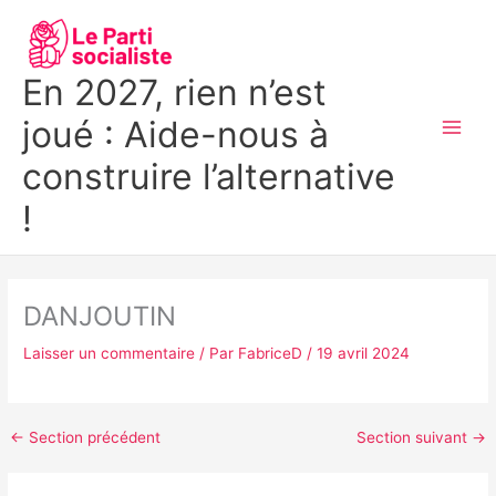
Aller
MAI
au
MEN
contenu
En 2027, rien n’est
joué : Aide-nous à
construire l’alternative
!
DANJOUTIN
Laisser un commentaire
/ Par
FabriceD
/
19 avril 2024
←
Section précédent
Section suivant
→