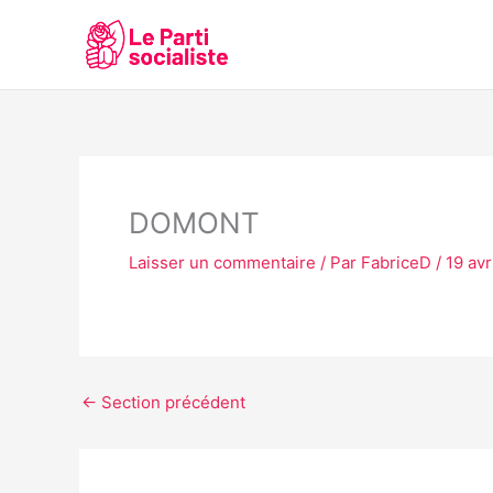
Aller
au
contenu
DOMONT
Laisser un commentaire
/ Par
FabriceD
/
19 avr
←
Section précédent