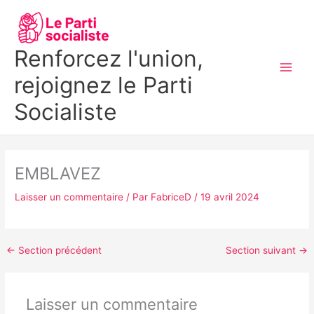
Aller
MAI
au
MEN
contenu
Renforcez l'union,
rejoignez le Parti
Socialiste
EMBLAVEZ
Laisser un commentaire
/ Par
FabriceD
/
19 avril 2024
←
Section précédent
Section suivant
→
Laisser un commentaire