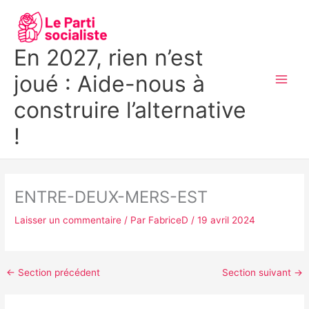
Aller
MAI
au
MEN
contenu
En 2027, rien n’est
joué : Aide-nous à
construire l’alternative
!
ENTRE-DEUX-MERS-EST
Laisser un commentaire
/ Par
FabriceD
/
19 avril 2024
←
Section précédent
Section suivant
→