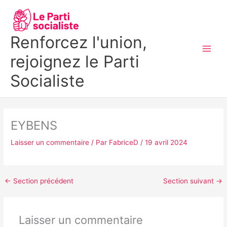
Aller
MAI
au
MEN
contenu
Renforcez l'union,
rejoignez le Parti
Socialiste
EYBENS
Laisser un commentaire
/ Par
FabriceD
/
19 avril 2024
←
Section précédent
Section suivant
→
Laisser un commentaire