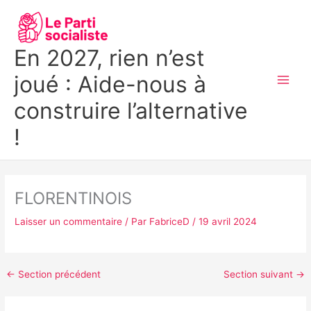
Aller
MAI
au
MEN
contenu
En 2027, rien n’est
joué : Aide-nous à
construire l’alternative
!
FLORENTINOIS
Laisser un commentaire
/ Par
FabriceD
/
19 avril 2024
←
Section précédent
Section suivant
→