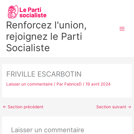
Aller
MAI
au
MEN
contenu
Renforcez l'union,
rejoignez le Parti
Socialiste
FRIVILLE ESCARBOTIN
Laisser un commentaire
/ Par
FabriceD
/
19 avril 2024
←
Section précédent
Section suivant
→
Laisser un commentaire