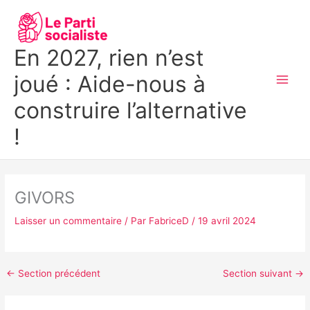
Aller
MAI
au
MEN
contenu
En 2027, rien n’est
joué : Aide-nous à
construire l’alternative
!
GIVORS
Laisser un commentaire
/ Par
FabriceD
/
19 avril 2024
←
Section précédent
Section suivant
→