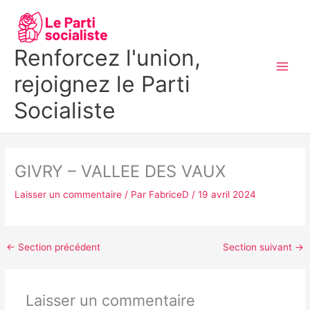
Aller
MAI
au
MEN
contenu
Renforcez l'union,
rejoignez le Parti
Socialiste
GIVRY – VALLEE DES VAUX
Laisser un commentaire
/ Par
FabriceD
/
19 avril 2024
←
Section précédent
Section suivant
→
Laisser un commentaire