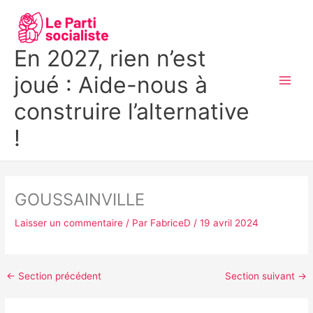
Aller
MAI
au
MEN
contenu
En 2027, rien n’est
joué : Aide-nous à
construire l’alternative
!
GOUSSAINVILLE
Laisser un commentaire
/ Par
FabriceD
/
19 avril 2024
←
Section précédent
Section suivant
→