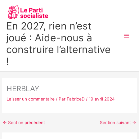
Aller
MAI
au
MEN
contenu
En 2027, rien n’est
joué : Aide-nous à
construire l’alternative
!
HERBLAY
Laisser un commentaire
/ Par
FabriceD
/
19 avril 2024
←
Section précédent
Section suivant
→