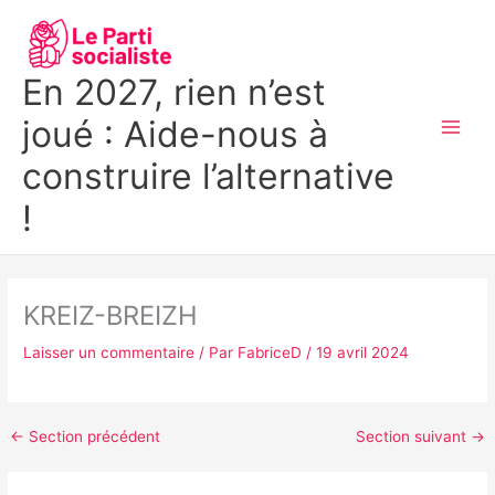
Aller
MAI
au
MEN
contenu
En 2027, rien n’est
joué : Aide-nous à
construire l’alternative
!
KREIZ-BREIZH
Laisser un commentaire
/ Par
FabriceD
/
19 avril 2024
←
Section précédent
Section suivant
→