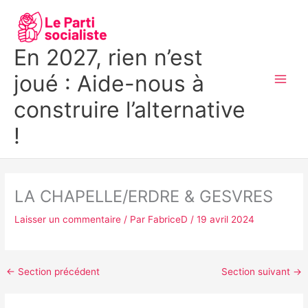
Aller
MAI
au
MEN
contenu
En 2027, rien n’est
joué : Aide-nous à
construire l’alternative
!
LA CHAPELLE/ERDRE & GESVRES
Laisser un commentaire
/ Par
FabriceD
/
19 avril 2024
←
Section précédent
Section suivant
→