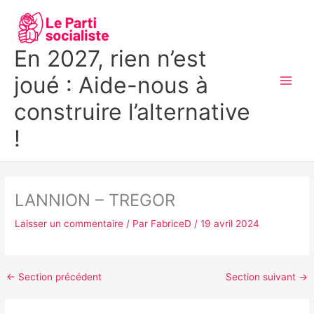
Aller
MAI
au
MEN
contenu
En 2027, rien n’est
joué : Aide-nous à
construire l’alternative
!
LANNION – TREGOR
Laisser un commentaire
/ Par
FabriceD
/
19 avril 2024
←
Section précédent
Section suivant
→